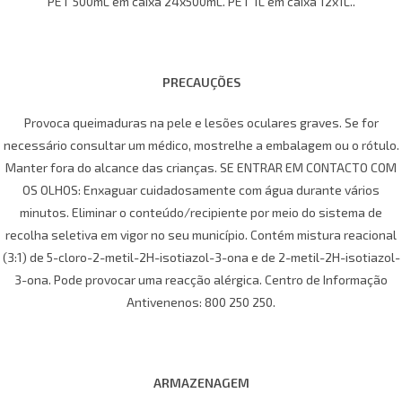
PET 500mL em caixa 24x500mL. PET 1L em caixa 12x1L..
PRECAUÇÕES
Provoca queimaduras na pele e lesões oculares graves. Se for
necessário consultar um médico, mostrelhe a embalagem ou o rótulo.
Manter fora do alcance das crianças. SE ENTRAR EM CONTACTO COM
OS OLHOS: Enxaguar cuidadosamente com água durante vários
minutos. Eliminar o conteúdo/recipiente por meio do sistema de
recolha seletiva em vigor no seu município. Contém mistura reacional
(3:1) de 5-cloro-2-metil-2H-isotiazol-3-ona e de 2-metil-2H-isotiazol-
3-ona. Pode provocar uma reacção alérgica. Centro de Informação
Antivenenos: 800 250 250.
ARMAZENAGEM