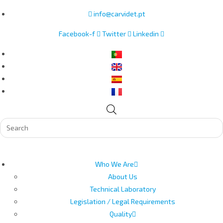
Skip
info@carvidet.pt
to
Facebook-f
Twitter
Linkedin
content
Products
search
Who We Are
About Us
Technical Laboratory
Legislation / Legal Requirements
Quality