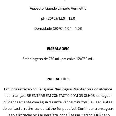
Aspecto: Líquido Límpido Vermelho
pH (20ºC): 12,0 – 13,0
Densidade (20ºC): 1,04 – 1,08
EMBALAGEM
Embalagens de 750 mL, em caixa 12×750 mL.
PRECAUÇÕES
Provoca irritação ocular grave. Não ingerir. Manter fora do alcance
das crianças. SE ENTRAR EM CONTACTO COM OS OLHOS: enxaguar
cuidadosamente com água durante vários minutos. Se usar lentes
de contacto, retire-as, se tal lhe for possível. Continuar a enxaguar.
Caso a irritação ocular persista: consulte um médico. Eliminar o