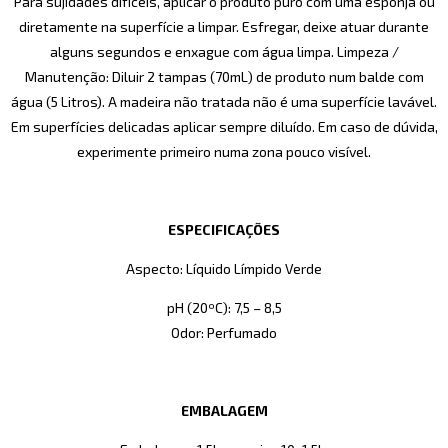
Para sujidades difíceis, aplicar o produto puro com uma esponja ou
diretamente na superfície a limpar. Esfregar, deixe atuar durante
alguns segundos e enxague com água limpa. Limpeza /
Manutenção: Diluir 2 tampas (70mL) de produto num balde com
água (5 Litros). A madeira não tratada não é uma superfície lavável.
Em superfícies delicadas aplicar sempre diluído. Em caso de dúvida,
experimente primeiro numa zona pouco visível.
ESPECIFICAÇÕES
Aspecto: Líquido Límpido Verde
pH (20ºC): 7,5 – 8,5
Odor: Perfumado
EMBALAGEM