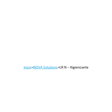
Inicio
>
INOVA Solutions
>
LIX N – Higienizante