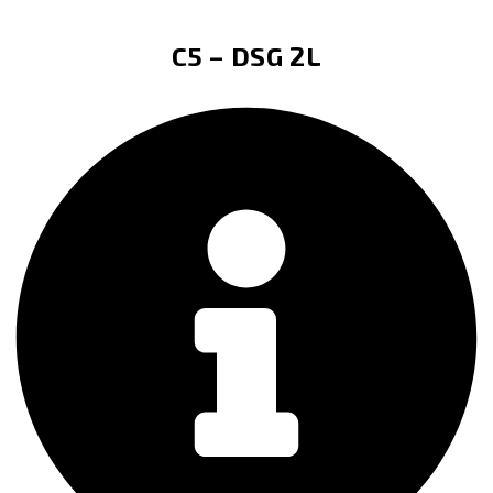
C5 – DSG 2L