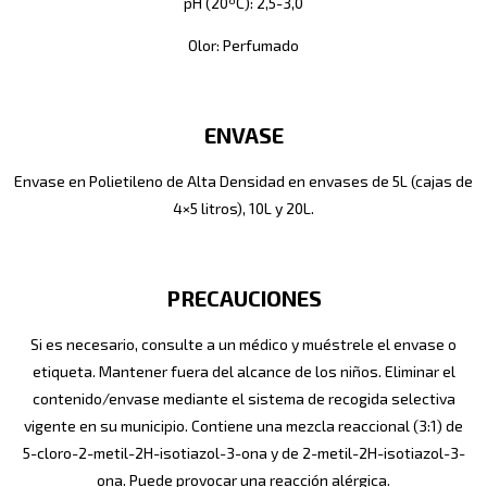
pH (20ºC): 2,5-3,0
Olor: Perfumado
ENVASE
Envase en Polietileno de Alta Densidad en envases de 5L (cajas de
4×5 litros), 10L y 20L.
PRECAUCIONES
Si es necesario, consulte a un médico y muéstrele el envase o
etiqueta. Mantener fuera del alcance de los niños. Eliminar el
contenido/envase mediante el sistema de recogida selectiva
vigente en su municipio. Contiene una mezcla reaccional (3:1) de
5-cloro-2-metil-2H-isotiazol-3-ona y de 2-metil-2H-isotiazol-3-
ona. Puede provocar una reacción alérgica.